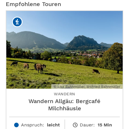
Empfohlene Touren
© Lisa Bahnmüller, Wilfried Bahnmüller
WANDERN
Wandern Allgäu: Bergcafé
Milchhäusle
Anspruch:
leicht
Dauer:
15 Min