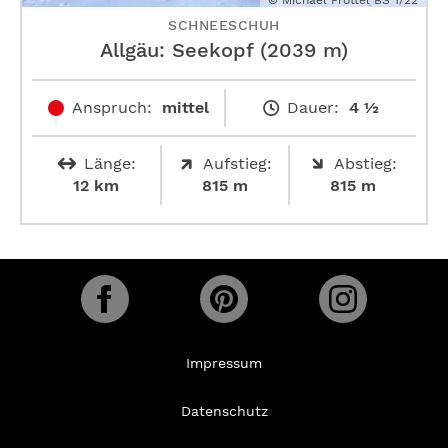
© Michael Pröttel BS 1/22
SCHNEESCHUH
Allgäu: Seekopf (2039 m)
Anspruch:
mittel
Dauer:
4 ½
Länge:
Aufstieg:
Abstieg:
12 km
815 m
815 m
Impressum
Datenschutz