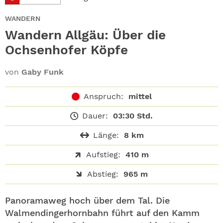
ABO
WANDERN
GEWINNEN
Wandern Allgäu: Über die
Ochsenhofer Köpfe
NEWSLETTER
von
Gaby Funk
ALLE THEMEN
Anspruch:
mittel
SHOP
Dauer:
03:30 Std.
Länge:
8 km
Aufstieg:
410 m
Abstieg:
965 m
Panoramaweg hoch über dem Tal. Die
Walmendingerhornbahn führt auf den Kamm