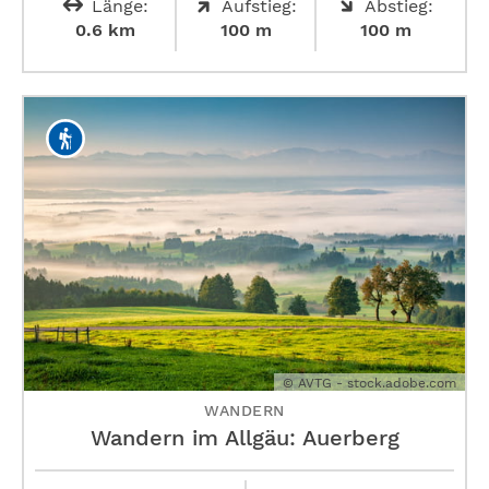
Länge:
Aufstieg:
Abstieg:
0.6 km
100 m
100 m
© AVTG - stock.adobe.com
WANDERN
Wandern im Allgäu: Auerberg