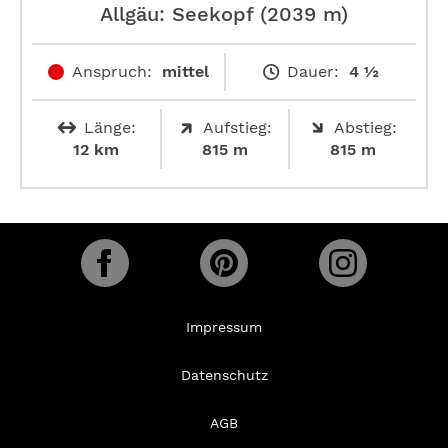
Allgäu: Seekopf (2039 m)
Anspruch:
mittel
Dauer:
4 ½
Länge:
Aufstieg:
Abstieg:
12 km
815 m
815 m
Impressum
Datenschutz
AGB