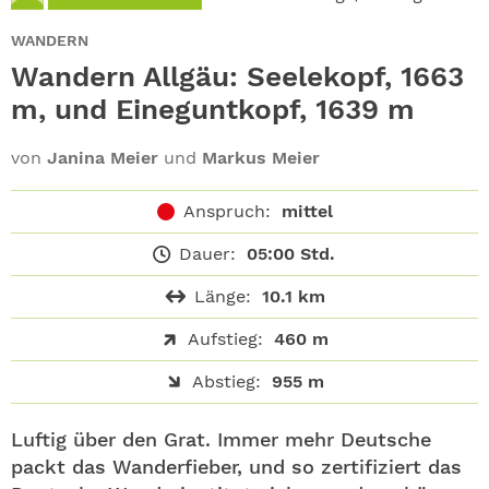
ABO
WANDERN
GEWINNEN
Wandern Allgäu: Seelekopf, 1663
m, und Eineguntkopf, 1639 m
NEWSLETTER
von
Janina Meier
und
Markus Meier
ALLE THEMEN
Anspruch:
mittel
SHOP
Dauer:
05:00 Std.
Länge:
10.1 km
Aufstieg:
460 m
Abstieg:
955 m
Luftig über den Grat. Immer mehr Deutsche
packt das Wanderfieber, und so zertifiziert das