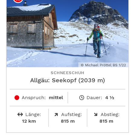
© Michael Pröttel BS 1/22
SCHNEESCHUH
Allgäu: Seekopf (2039 m)
Anspruch:
mittel
Dauer:
4 ½
Länge:
Aufstieg:
Abstieg:
12 km
815 m
815 m