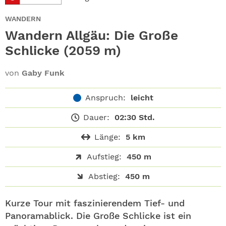
ABO
WANDERN
GEWINNEN
Wandern Allgäu: Die Große
Schlicke (2059 m)
NEWSLETTER
von
Gaby Funk
ALLE THEMEN
Anspruch:
leicht
SHOP
Dauer:
02:30 Std.
Länge:
5 km
Aufstieg:
450 m
Abstieg:
450 m
Kurze Tour mit faszinierendem Tief- und
Panoramablick. Die Große Schlicke ist ein