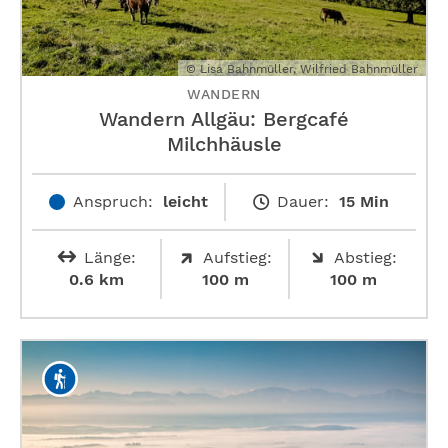
© Lisa Bahnmüller, Wilfried Bahnmüller
WANDERN
Wandern Allgäu: Bergcafé
Milchhäusle
Anspruch:
leicht
Dauer:
15 Min
Länge:
Aufstieg:
Abstieg:
0.6 km
100 m
100 m