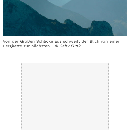
er
Von der Großen Schlicke aus schweift der Blick von einer
B
Bergkette zur nächsten.
© Gaby Funk
g
G