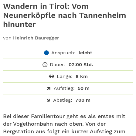
ABO
Wandern in Tirol: Vom
Neunerköpfle nach Tannenheim
GEWINNEN
hinunter
NEWSLETTER
von
Heinrich Bauregger
ALLE THEMEN
Anspruch:
leicht
Dauer:
02:00 Std.
SHOP
Länge:
8 km
Aufstieg:
50 m
Abstieg:
700 m
Bei dieser Familientour geht es als erstes mit
der Vogelhornbahn nach oben. Von der
Bergstation aus folgt ein kurzer Aufstieg zum