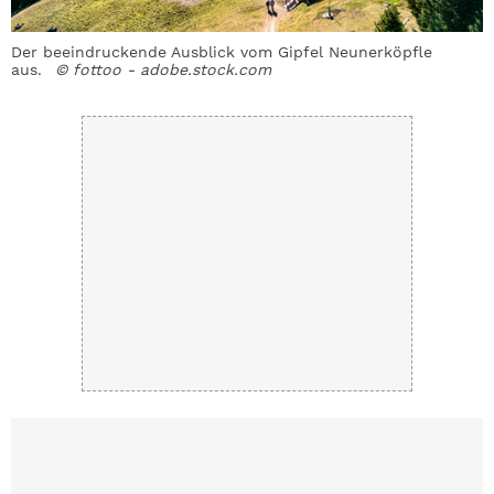
Der beeindruckende Ausblick vom Gipfel Neunerköpfle
D
aus.
© fottoo - adobe.stock.com
d