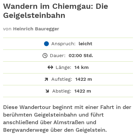
ABO
Wandern im Chiemgau: Die
Geigelsteinbahn
GEWINNEN
von
Heinrich Bauregger
NEWSLETTER
Anspruch:
leicht
ALLE THEMEN
Dauer:
02:00 Std.
SHOP
Länge:
14 km
Aufstieg:
1422 m
Abstieg:
1422 m
Diese Wandertour beginnt mit einer Fahrt in der
berühmten Geigelsteinbahn und führt
anschließend über Almstraßen und
Bergwanderwege über den Geigelstein.