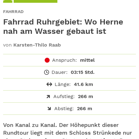
ABO
FAHRRAD
GEWINNEN
Fahrrad Ruhrgebiet: Wo Herne
nah am Wasser gebaut ist
NEWSLETTER
von
Karsten-Thilo Raab
ALLE THEMEN
Anspruch:
mittel
SHOP
Dauer:
03:15 Std.
Länge:
41.6 km
Aufstieg:
266 m
Abstieg:
266 m
Von Kanal zu Kanal. Der Höhepunkt dieser
Rundtour liegt mit dem Schloss Strünkede nur