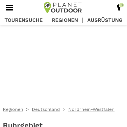
TOURENSUCHE
REGIONEN
AUSRÜSTUNG
REGIONEN
TOUREN
AUSRÜSTUNG
WISSEN
Regionen
Deutschland
Nordrhein-Westfalen
OUTDOOR DEALS
Ruhrgebiet