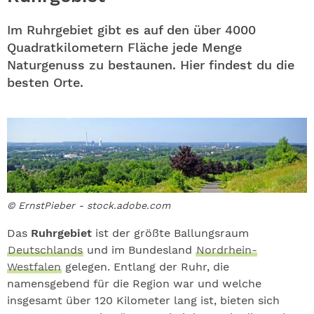
ABO
Im Ruhrgebiet gibt es auf den über 4000
GEWINNEN
Quadratkilometern Fläche jede Menge
Naturgenuss zu bestaunen. Hier findest du die
NEWSLETTER
besten Orte.
ALLE THEMEN
SHOP
© ErnstPieber - stock.adobe.com
Das
Ruhrgebiet
ist der größte Ballungsraum
Deutschlands
und im Bundesland
Nordrhein-
Westfalen
gelegen. Entlang der Ruhr, die
namensgebend für die Region war und welche
insgesamt über 120 Kilometer lang ist, bieten sich