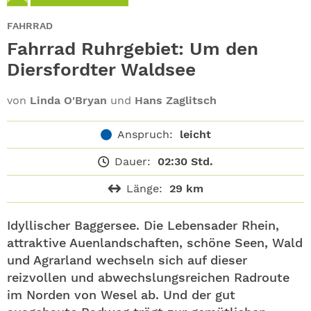
ABO
FAHRRAD
GEWINNEN
Fahrrad Ruhrgebiet: Um den
Diersfordter Waldsee
NEWSLETTER
von
Linda O'Bryan
und
Hans Zaglitsch
ALLE THEMEN
Anspruch:
leicht
SHOP
Dauer:
02:30 Std.
Länge:
29 km
Idyllischer Baggersee. Die Lebensader Rhein,
attraktive Auenlandschaften, schöne Seen, Wald
und Agrarland wechseln sich auf dieser
reizvollen und abwechslungsreichen Radroute
im Norden von Wesel ab. Und der gut