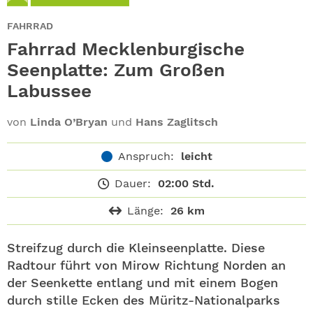
ABO
FAHRRAD
GEWINNEN
Fahrrad Mecklenburgische
Seenplatte: Zum Großen
NEWSLETTER
Labussee
ALLE THEMEN
von
Linda O’Bryan
und
Hans Zaglitsch
SHOP
Anspruch:
leicht
Dauer:
02:00 Std.
Länge:
26 km
Streifzug durch die Kleinseenplatte. Diese
Radtour führt von Mirow Richtung Norden an
der Seenkette entlang und mit einem Bogen
durch stille Ecken des Müritz-Nationalparks