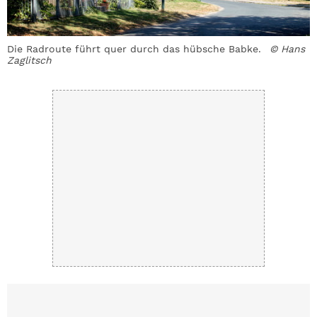
Die Radroute führt quer durch das hübsche Babke.
© Hans
E
Zaglitsch
Z