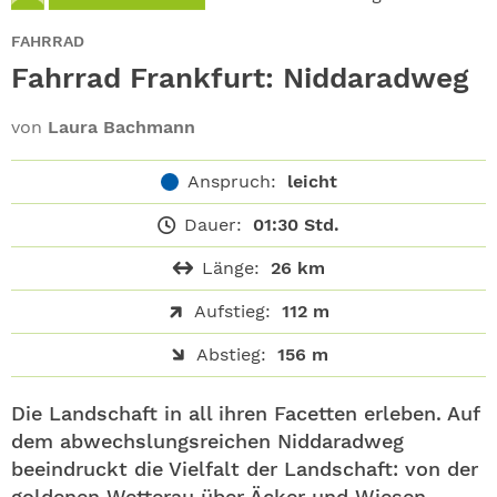
ABO
FAHRRAD
GEWINNEN
Fahrrad Frankfurt: Niddaradweg
NEWSLETTER
von
Laura Bachmann
Anspruch:
leicht
ALLE THEMEN
Dauer:
01:30 Std.
SHOP
Länge:
26 km
Aufstieg:
112 m
Abstieg:
156 m
Die Landschaft in all ihren Facetten erleben. Auf
dem abwechslungsreichen Niddaradweg
beeindruckt die Vielfalt der Landschaft: von der
goldenen Wetterau über Äcker und Wiesen,