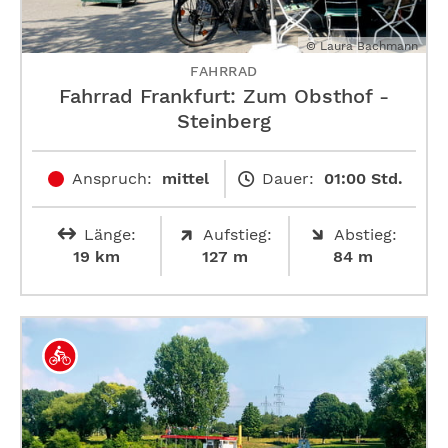
© Laura Bachmann
FAHRRAD
Fahrrad Frankfurt: Zum Obsthof ­
Steinberg
Anspruch:
mittel
Dauer:
01:00 Std.
Länge:
Aufstieg:
Abstieg:
19 km
127 m
84 m