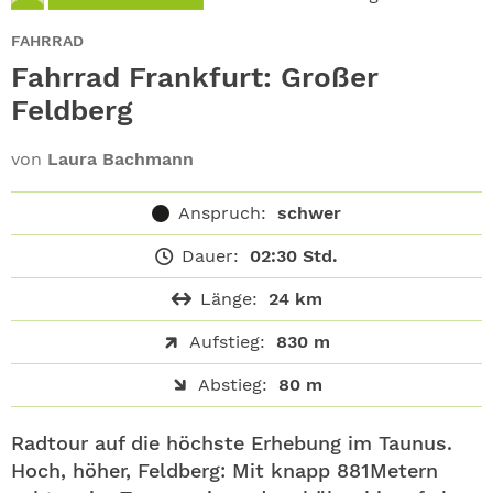
ABO
FAHRRAD
GEWINNEN
Fahrrad Frankfurt: Großer
Feldberg
NEWSLETTER
von
Laura Bachmann
ALLE THEMEN
Anspruch:
schwer
SHOP
Dauer:
02:30 Std.
Länge:
24 km
Aufstieg:
830 m
Abstieg:
80 m
Radtour auf die höchste Erhebung im Taunus.
Hoch, höher, Feldberg: Mit knapp 881Metern