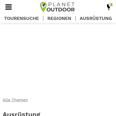
TOURENSUCHE
REGIONEN
AUSRÜSTUNG
REGIONEN
TOUREN
AUSRÜSTUNG
WISSEN
Alle Themen
OUTDOOR DEALS
Ausrüstung