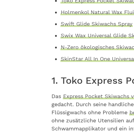
Toko Express Pocket Skiwa
Holmenkol Natural Wax Flu
Swift Glide Skiwachs Spray
Swix Wax Universal Glide S
N-Zero ökologisches Skiwa
SkinStar All In One Univers
1. Toko Express 
Das
Express Pocket Skiwachs 
gedacht. Durch seine handliche
Flüssigwachs ohne Probleme
b
ohne zusätzliche Utensilien auf
Schwammapplikator und ein inte