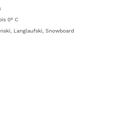
s
bis 0° C
renski, Langlaufski, Snowboard