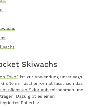
chs
id
kiwachs
chs
alwachs
Pocket Skiwachs
*
von Toko
ist zur Anwendung unterwegs
 Größe im Taschenformat lässt sich das
eim nächsten Skiurlaub
mitnehmen und
tragen. Dazu gibt es einen
griertes Polierfilz.