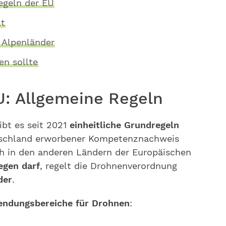
egeln der EU
lt
 Alpenländer
n sollte
U: Allgemeine Regeln
ibt es seit 2021
einheitliche Grundregeln
utschland erworbener Kompetenznachweis
ch in den anderen Ländern der Europäischen
egen darf
, regelt die Drohnenverordnung
der
.
endungsbereiche für Drohnen
: