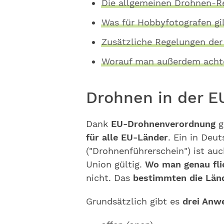
Die allgemeinen Drohnen-R
Was für Hobbyfotografen gi
Zusätzliche Regelungen der
Worauf man außerdem achte
Drohnen in der E
Dank
EU-Drohnenverordnung
g
für alle EU-Länder
. Ein in De
("Drohnenführerschein") ist au
Union gültig.
Wo man genau fli
nicht. Das
bestimmten die Län
Grundsätzlich gibt es
drei Anw