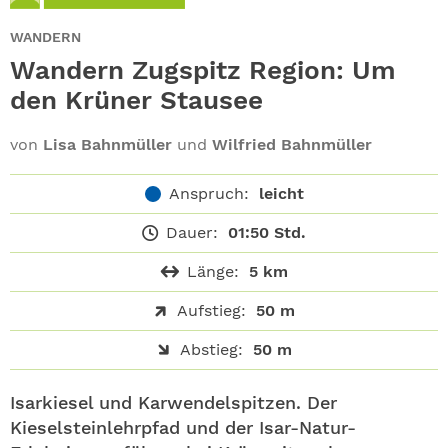
ABO
WANDERN
GEWINNEN
Wandern Zugspitz Region: Um
den Krüner Stausee
NEWSLETTER
von
Lisa Bahnmüller
und
Wilfried Bahnmüller
ALLE THEMEN
Anspruch:
leicht
SHOP
Dauer:
01:50 Std.
Länge:
5 km
Aufstieg:
50 m
Abstieg:
50 m
Isarkiesel und Karwendelspitzen. Der
Kieselsteinlehrpfad und der Isar-Natur-