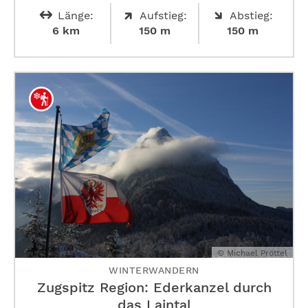
Länge:
Aufstieg:
Abstieg:
6 km
150 m
150 m
© Michael Pröttel
WINTERWANDERN
Zugspitz Region: Ederkanzel durch
das Laintal