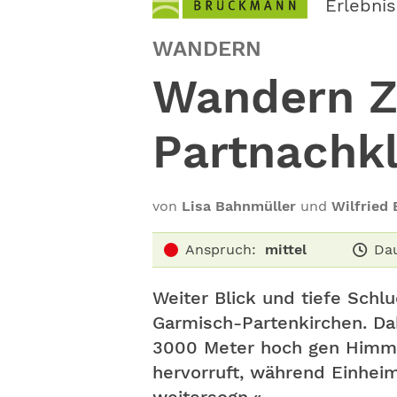
Erlebni
WANDERN
Wandern Z
Partnach
von
Lisa Bahnmüller
und
Wilfried
Anspruch:
mittel
Dau
Weiter Blick und tiefe Schl
Garmisch-Partenkirchen. Da
3000 Meter hoch gen Himmel
hervorruft, während Einhei