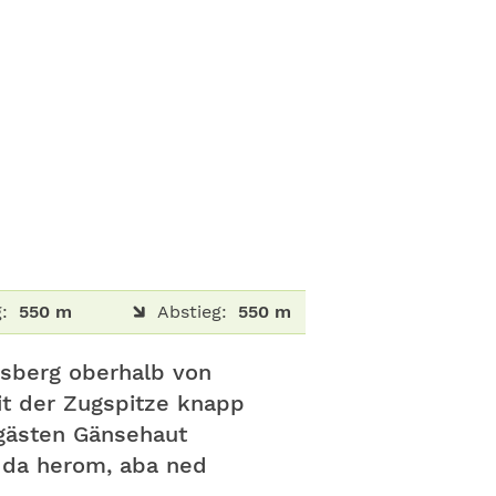
:
550 m
Abstieg:
550 m
rasberg oberhalb von
it der Zugspitze knapp
sgästen Gänsehaut
s da herom, aba ned