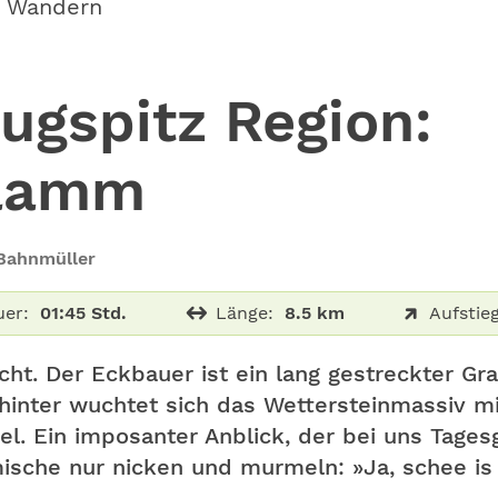
s Wandern
ugspitz Region:
klamm
 Bahnmüller
er:
01:45 Std.
Länge:
8.5 km
Aufstieg
ucht. Der Eckbauer ist ein lang gestreckter G
hinter wuchtet sich das Wettersteinmassiv m
. Ein imposanter Anblick, der bei uns Tage
mische nur nicken und murmeln: »Ja, schee i