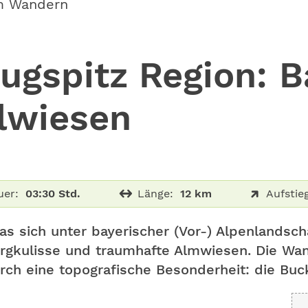
m Wandern
ugspitz Region: 
lwiesen
uer:
03:30 Std.
Länge:
12 km
Aufstie
as sich unter bayerischer (Vor-) Alpenlandscha
ergkulisse und traumhafte Almwiesen. Die Wan
rch eine topografische Besonderheit: die Buc