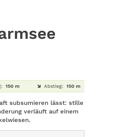
Barmsee
g:
150 m
Abstieg:
150 m
ft subsumieren lässt: stille
derung verläuft auf einem
kelwiesen.