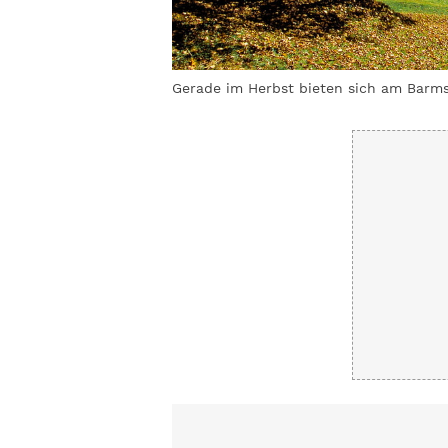
el Pröttel
Gerade im Herbst bieten sich am Bar