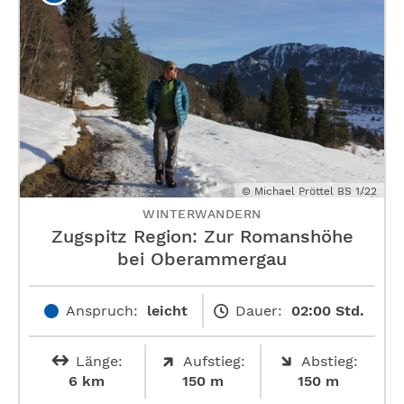
© Michael Pröttel BS 1/22
WINTERWANDERN
Zugspitz Region: Zur Romanshöhe
bei Oberammergau
Anspruch:
leicht
Dauer:
02:00 Std.
Länge:
Aufstieg:
Abstieg:
6 km
150 m
150 m