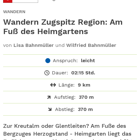
ABO
WANDERN
GEWINNEN
Wandern Zugspitz Region: Am
Fuß des Heimgartens
NEWSLETTER
von
Lisa Bahnmüller
und
Wilfried Bahnmüller
ALLE THEMEN
Anspruch:
leicht
SHOP
Dauer:
02:15 Std.
Länge:
9 km
Aufstieg:
370 m
Abstieg:
370 m
Zur Kreutalm oder Glentleiten? Am Fuße des
Bergzuges Herzogstand - Heimgarten liegt das