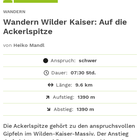
ABO
WANDERN
GEWINNEN
Wandern Wilder Kaiser: Auf die
Ackerlspitze
NEWSLETTER
von
Heiko Mandl
ALLE THEMEN
Anspruch:
schwer
SHOP
Dauer:
07:30 Std.
Länge:
9.6 km
Aufstieg:
1390 m
Abstieg:
1390 m
Die Ackerlspitze gehört zu den anspruchsvollen
Gipfeln im Wilden-Kaiser-Massiv. Der Anstieg