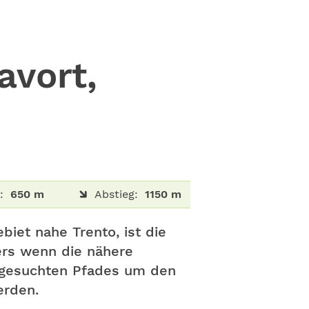
avort,
:
650 m
Abstieg:
1150 m
biet nahe Trento, ist die
ers wenn die nähere
sgesuchten Pfades um den
erden.