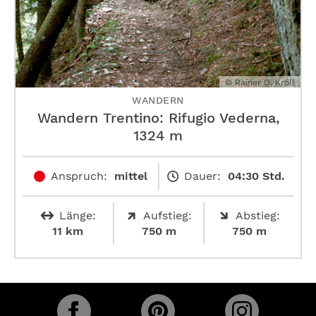
© Rainer D. Kröll
WANDERN
Wandern Trentino: Rifugio Vederna,
1324 m
Anspruch:
mittel
Dauer:
04:30 Std.
Länge:
Aufstieg:
Abstieg:
11 km
750 m
750 m