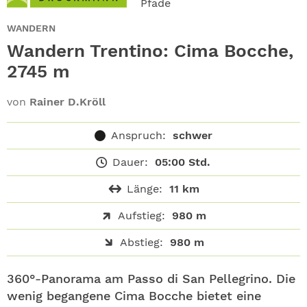
Pfade
ABO
WANDERN
GEWINNEN
Wandern Trentino: Cima Bocche,
2745 m
NEWSLETTER
von
Rainer D.Kröll
ALLE THEMEN
Anspruch:
schwer
SHOP
Dauer:
05:00 Std.
Länge:
11 km
Aufstieg:
980 m
Abstieg:
980 m
360°-Panorama am Passo di San Pellegrino. Die
wenig begangene Cima Bocche bietet eine