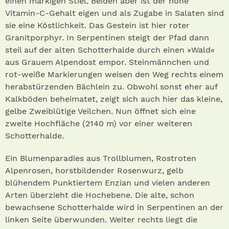
einen markigen Stiel. Beiden aber ist der hohe
Vitamin-C-Gehalt eigen und als Zugabe in Salaten sind
sie eine Köstlichkeit. Das Gestein ist hier roter
Granitporphyr. In Serpentinen steigt der Pfad dann
steil auf der alten Schotterhalde durch einen »Wald«
aus Grauem Alpendost empor. Steinmännchen und
rot-weiße Markierungen weisen den Weg rechts einem
herabstürzenden Bächlein zu. Obwohl sonst eher auf
Kalkböden beheimatet, zeigt sich auch hier das kleine,
gelbe Zweiblütige Veilchen. Nun öffnet sich eine
zweite Hochfläche (2140 m) vor einer weiteren
Schotterhalde.
Ein Blumenparadies aus Trollblumen, Rostroten
Alpenrosen, horstbildender Rosenwurz, gelb
blühendem Punktiertem Enzian und vielen anderen
Arten überzieht die Hochebene. Die alte, schon
bewachsene Schotterhalde wird in Serpentinen an der
linken Seite überwunden. Weiter rechts liegt die