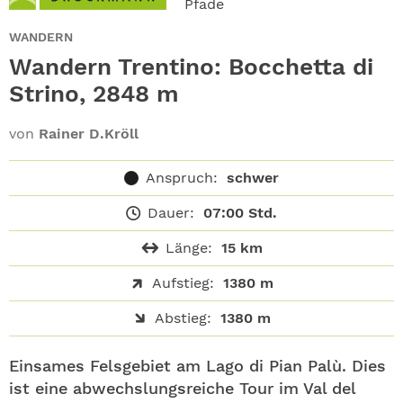
Pfade
ABO
WANDERN
GEWINNEN
Wandern Trentino: Bocchetta di
Strino, 2848 m
NEWSLETTER
von
Rainer D.Kröll
ALLE THEMEN
Anspruch:
schwer
SHOP
Dauer:
07:00 Std.
Länge:
15 km
Aufstieg:
1380 m
Abstieg:
1380 m
Einsames Felsgebiet am Lago di Pian Palù. Dies
ist eine abwechslungsreiche Tour im Val del