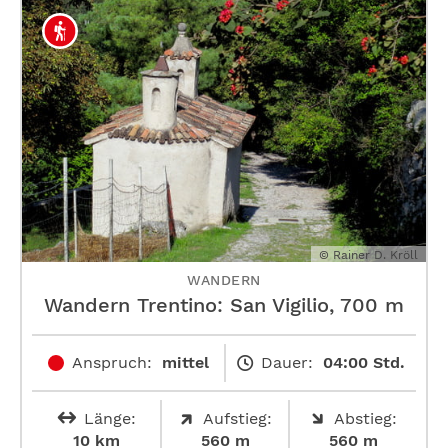
© Rainer D. Kröll
WANDERN
Wandern Trentino: San Vigilio, 700 m
Anspruch:
mittel
Dauer:
04:00 Std.
Länge:
Aufstieg:
Abstieg:
10 km
560 m
560 m