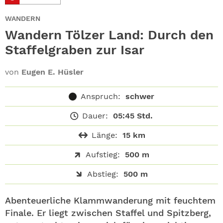
ABO
WANDERN
GEWINNEN
Wandern Tölzer Land: Durch den
Staffelgraben zur Isar
NEWSLETTER
von
Eugen E. Hüsler
ALLE THEMEN
Anspruch:
schwer
SHOP
Dauer:
05:45 Std.
Länge:
15 km
Aufstieg:
500 m
Abstieg:
500 m
Abenteuerliche Klammwanderung mit feuchtem
Finale. Er liegt zwischen Staffel und Spitzberg,