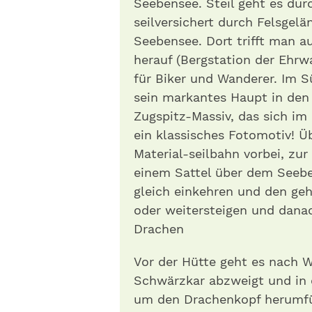
Seebensee. Steil geht es dur
seilversichert durch Felsgel
Seebensee. Dort trifft man a
herauf (Bergstation der Ehrw
für Biker und Wanderer. Im S
sein markantes Haupt in den
Zugspitz-Massiv, das sich im
ein klassisches Fotomotiv! Ü
Material-seilbahn vorbei, zur
einem Sattel über dem Seeben
gleich einkehren und den ge
oder weitersteigen und dana
Drachen
Vor der Hütte geht es nach We
Schwärzkar abzweigt und in 
um den Drachenkopf herumfü