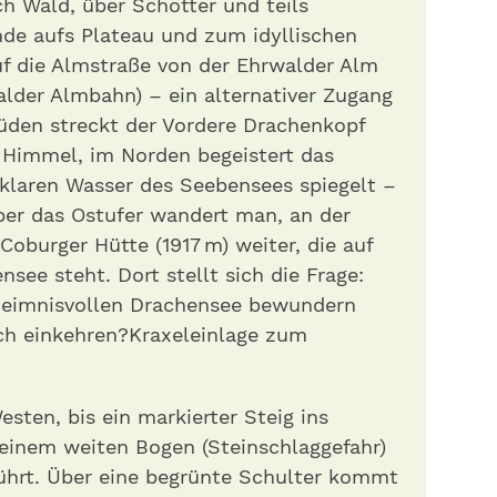
ch Wald, über Schotter und teils
ände aufs Plateau und zum idyllischen
uf die Almstraße von der Ehrwalder Alm
alder Almbahn) – ein alternativer Zugang
üden streckt der Vordere Drachenkopf
 Himmel, im Norden begeistert das
 klaren Wasser des Seebensees spiegelt –
ber das Ostufer wandert man, an der
 Coburger Hütte (1917 m) weiter, die auf
see steht. Dort stellt sich die Frage:
heimnisvollen Drachensee bewundern
ch einkehren?Kraxeleinlage zum
sten, bis ein markierter Steig ins
einem weiten Bogen (Steinschlaggefahr)
hrt. Über eine begrünte Schulter kommt