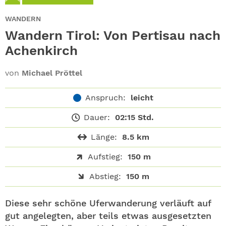
ABO
WANDERN
GEWINNEN
Wandern Tirol: Von Pertisau nach
­Achenkirch
NEWSLETTER
von
Michael Pröttel
ALLE THEMEN
Anspruch:
leicht
SHOP
Dauer:
02:15 Std.
Länge:
8.5 km
Aufstieg:
150 m
Abstieg:
150 m
Diese sehr schöne Uferwanderung verläuft auf
gut angelegten, aber teils etwas ausgesetzten