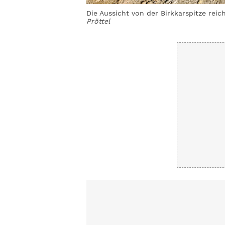
hael Pröttel
Die Aussicht von der Birkkarspitze rei
Pröttel