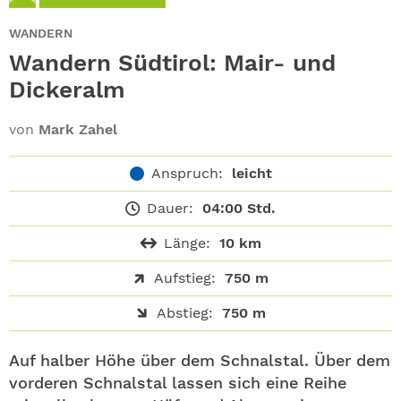
ABO
WANDERN
GEWINNEN
Wandern Südtirol: Mair- und
Dickeralm
NEWSLETTER
von
Mark Zahel
ALLE THEMEN
Anspruch:
leicht
SHOP
Dauer:
04:00 Std.
Länge:
10 km
Aufstieg:
750 m
Abstieg:
750 m
Auf halber Höhe über dem Schnalstal. Über dem
vorderen Schnalstal lassen sich eine Reihe