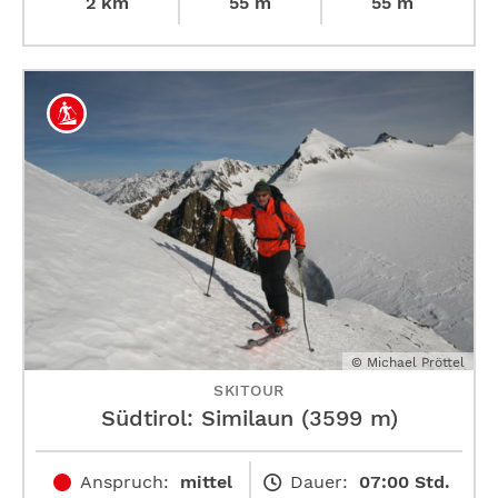
2 km
55 m
55 m
© Michael Pröttel
SKITOUR
Südtirol: Similaun (3599 m)
Anspruch:
mittel
Dauer:
07:00 Std.