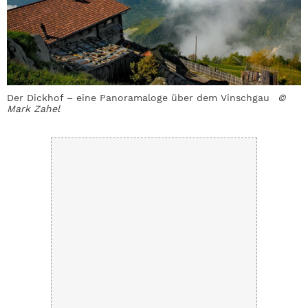
Der Dickhof – eine Panoramaloge über dem Vinschgau
©
I
Mark Zahel
A