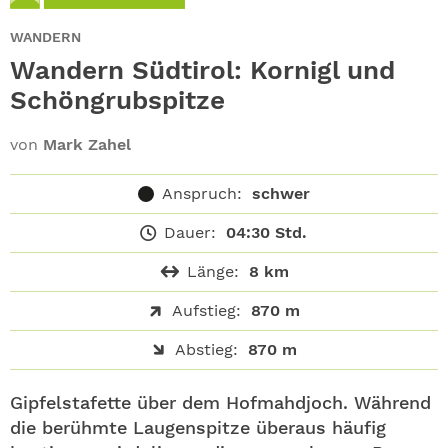
ABO
WANDERN
GEWINNEN
Wandern Südtirol: Kornigl und
Schöngrubspitze
NEWSLETTER
von
Mark Zahel
ALLE THEMEN
Anspruch:
schwer
SHOP
Dauer:
04:30 Std.
Länge:
8 km
Aufstieg:
870 m
Abstieg:
870 m
Gipfelstafette über dem Hofmahdjoch. Während
die berühmte Laugenspitze überaus häufig