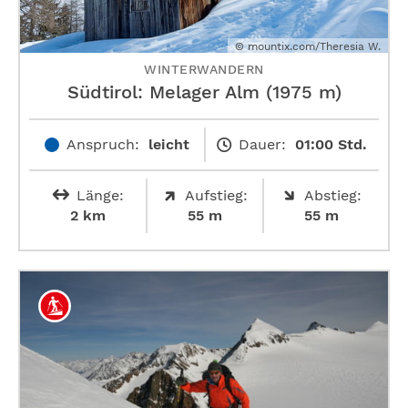
© mountix.com/Theresia W.
WINTERWANDERN
Südtirol: Melager Alm (1975 m)
Anspruch:
leicht
Dauer:
01:00 Std.
Länge:
Aufstieg:
Abstieg:
2 km
55 m
55 m