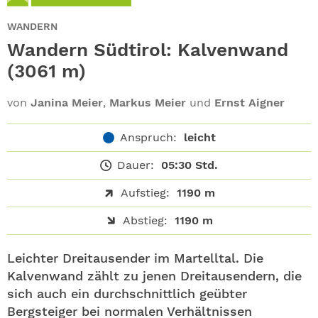
ABO
WANDERN
GEWINNEN
Wandern Südtirol: Kalvenwand
(3061 m)
NEWSLETTER
von
Janina Meier
,
Markus Meier
und
Ernst Aigner
ALLE THEMEN
Anspruch:
leicht
SHOP
Dauer:
05:30 Std.
Aufstieg:
1190 m
Abstieg:
1190 m
Leichter Dreitausender im Martelltal. Die
Kalvenwand zählt zu jenen Dreitausendern, die
sich auch ein durchschnittlich geübter
Bergsteiger bei normalen Verhältnissen