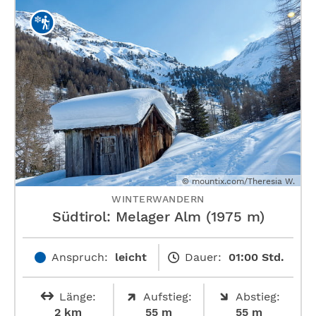
© mountix.com/Theresia W.
WINTERWANDERN
Südtirol: Melager Alm (1975 m)
Anspruch:
leicht
Dauer:
01:00 Std.
Länge:
Aufstieg:
Abstieg:
2 km
55 m
55 m