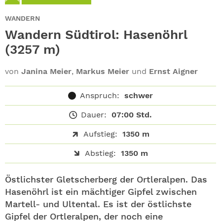
ABO
WANDERN
GEWINNEN
Wandern Südtirol: Hasenöhrl
(3257 m)
NEWSLETTER
von
Janina Meier
,
Markus Meier
und
Ernst Aigner
ALLE THEMEN
Anspruch:
schwer
SHOP
Dauer:
07:00 Std.
Aufstieg:
1350 m
Abstieg:
1350 m
Östlichster Gletscherberg der Ortleralpen. Das
Hasenöhrl ist ein mächtiger Gipfel zwischen
Martell- und Ultental. Es ist der östlichste
Gipfel der Ortleralpen, der noch eine