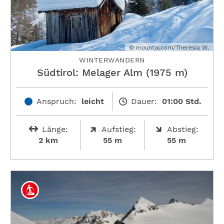
© mountix.com/Theresia W.
WINTERWANDERN
Südtirol: Melager Alm (1975 m)
Anspruch:
leicht
Dauer:
01:00 Std.
Länge:
Aufstieg:
Abstieg:
2 km
55 m
55 m