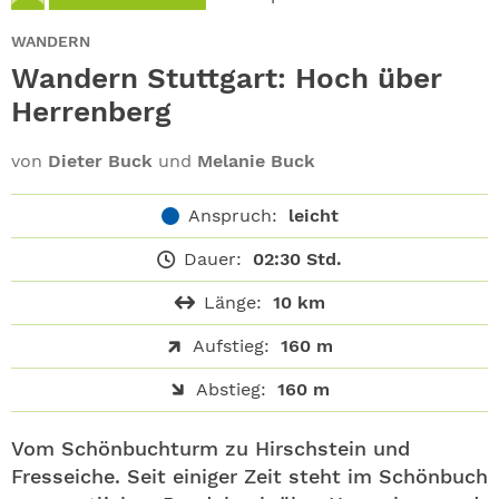
ABO
WANDERN
GEWINNEN
Wandern Stuttgart: Hoch über
Herrenberg
NEWSLETTER
von
Dieter Buck
und
Melanie Buck
ALLE THEMEN
Anspruch:
leicht
SHOP
Dauer:
02:30 Std.
Länge:
10 km
Aufstieg:
160 m
Abstieg:
160 m
Vom Schönbuchturm zu Hirschstein und
Fresseiche. Seit einiger Zeit steht im Schönbuch