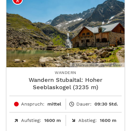
© Markus Meier, Janina Meier
WANDERN
Wandern Stubaital: Hoher
Seeblaskogel (3235 m)
Anspruch:
mittel
Dauer:
09:30 Std.
Aufstieg:
1600 m
Abstieg:
1600 m