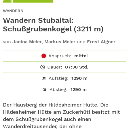
ABO
WANDERN
GEWINNEN
Wandern Stubaital:
Schußgrubenkogel (3211 m)
NEWSLETTER
von
Janina Meier
,
Markus Meier
und
Ernst Aigner
ALLE THEMEN
Anspruch:
mittel
SHOP
Dauer:
07:30 Std.
Aufstieg:
1290 m
Abstieg:
1290 m
Der Hausberg der Hildesheimer Hütte. Die
Hildesheimer Hütte am Zuckerhütl besitzt mit
dem Schußgrubenkogel auch einen
Wanderdreitausender, der ohne