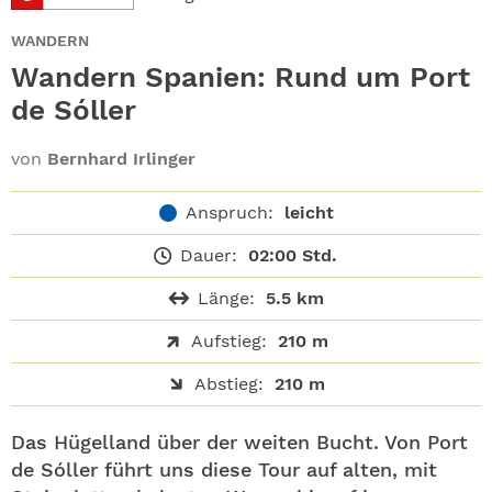
ABO
WANDERN
GEWINNEN
Wandern Spanien: Rund um Port
de Sóller
NEWSLETTER
von
Bernhard Irlinger
ALLE THEMEN
Anspruch:
leicht
SHOP
Dauer:
02:00 Std.
Länge:
5.5 km
Aufstieg:
210 m
Abstieg:
210 m
Das Hügelland über der weiten Bucht. Von Port
de Sóller führt uns diese Tour auf alten, mit