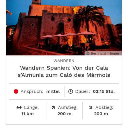
© Bernhard Irlinger
WANDERN
Wandern Spanien: Von der Cala
s’Almunia zum Caló des Màrmols
Anspruch:
mittel
Dauer:
03:15 Std.
Länge:
Aufstieg:
Abstieg:
11 km
200 m
200 m