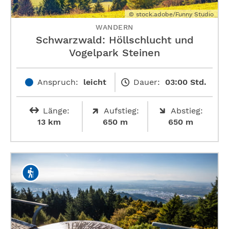
© stock.adobe/Funny Studio
WANDERN
Schwarzwald: Höllschlucht und
Vogelpark Steinen
Anspruch:
leicht
Dauer:
03:00 Std.
Länge:
Aufstieg:
Abstieg:
13 km
650 m
650 m