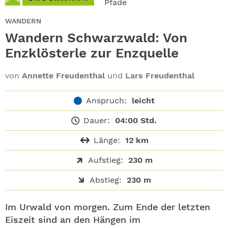
Pfade
ABO
WANDERN
GEWINNEN
Wandern Schwarzwald: Von
Enzklösterle zur Enzquelle
NEWSLETTER
von
Annette Freudenthal
und
Lars Freudenthal
ALLE THEMEN
Anspruch:
leicht
SHOP
Dauer:
04:00 Std.
Länge:
12 km
Aufstieg:
230 m
Abstieg:
230 m
Im Urwald von morgen. Zum Ende der letzten
Eiszeit sind an den Hängen im