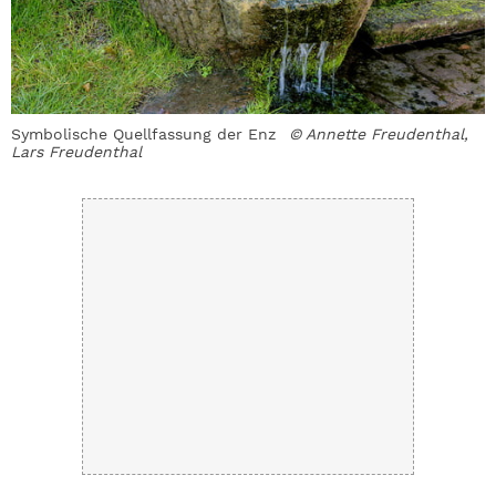
Symbolische Quellfassung der Enz
© Annette Freudenthal,
A
Lars Freudenthal
F