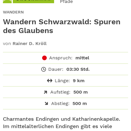
Pfade
ABO
WANDERN
GEWINNEN
Wandern Schwarzwald: Spuren
des Glaubens
NEWSLETTER
von
Rainer D. Kröll
ALLE THEMEN
Anspruch:
mittel
SHOP
Dauer:
03:30 Std.
Länge:
9 km
Aufstieg:
500 m
Abstieg:
500 m
Charmantes Endingen und Katharinenkapelle.
Im mittelalterlichen Endingen gibt es viele