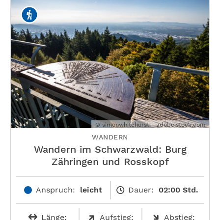
© simonwhitehurst - adobe.stock.com
WANDERN
Wandern im Schwarzwald: Burg
Zähringen und Rosskopf
Anspruch:
leicht
Dauer:
02:00 Std.
Länge:
Aufstieg:
Abstieg: