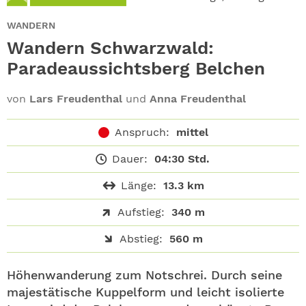
ABO
WANDERN
GEWINNEN
Wandern Schwarzwald:
Paradeaussichtsberg ­Belchen
NEWSLETTER
von
Lars Freudenthal
und
Anna Freudenthal
ALLE THEMEN
Anspruch:
mittel
SHOP
Dauer:
04:30 Std.
Länge:
13.3 km
Aufstieg:
340 m
Abstieg:
560 m
Höhenwanderung zum Notschrei. Durch seine
majestätische Kuppelform und leicht isolierte