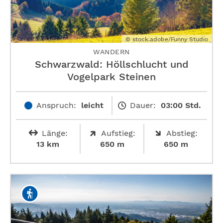
© stock.adobe/Funny Studio
WANDERN
Schwarzwald: Höllschlucht und
Vogelpark Steinen
Anspruch:
leicht
Dauer:
03:00 Std.
Länge:
Aufstieg:
Abstieg:
13 km
650 m
650 m