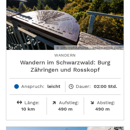
© simonwhitehurst - adobe.stock.com
WANDERN
Wandern im Schwarzwald: Burg
Zähringen und Rosskopf
Anspruch:
leicht
Dauer:
02:00 Std.
Länge:
Aufstieg:
Abstieg:
10 km
490 m
490 m