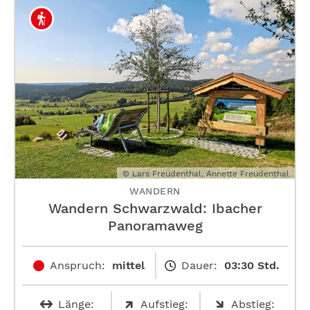
© Lars Freudenthal, Annette Freudenthal
WANDERN
Wandern Schwarzwald: Ibacher
Panoramaweg
Anspruch:
mittel
Dauer:
03:30 Std.
Länge:
Aufstieg:
Abstieg: