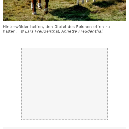
Hinterwälder helfen, den Gipfel des Belchen offen zu
R
halten.
© Lars Freudenthal, Annette Freudenthal
B
A