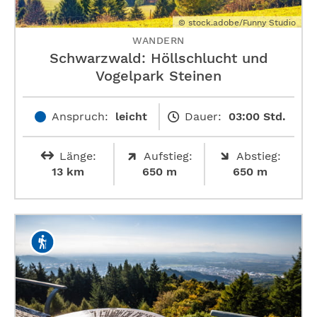
© stock.adobe/Funny Studio
WANDERN
Schwarzwald: Höllschlucht und
Vogelpark Steinen
Anspruch:
leicht
Dauer:
03:00 Std.
Länge:
Aufstieg:
Abstieg:
13 km
650 m
650 m