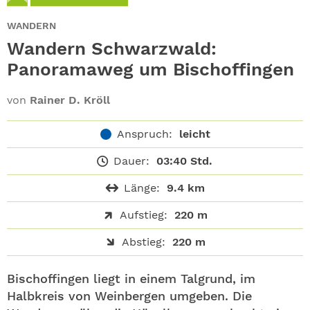
ABO
WANDERN
GEWINNEN
Wandern Schwarzwald:
Panoramaweg um Bischoffingen
NEWSLETTER
von
Rainer D. Kröll
ALLE THEMEN
Anspruch:
leicht
SHOP
Dauer:
03:40 Std.
Länge:
9.4 km
Aufstieg:
220 m
Abstieg:
220 m
Bischoffingen liegt in einem Talgrund, im
Halbkreis von Weinbergen umgeben. Die