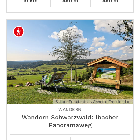
10 km
490 m
490 m
© Lars Freudenthal, Annette Freudenthal
WANDERN
Wandern Schwarzwald: Ibacher
Panoramaweg