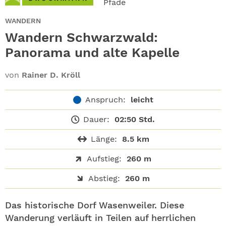
Pfade
ABO
WANDERN
GEWINNEN
Wandern Schwarzwald:
Panorama und alte Kapelle
NEWSLETTER
von
Rainer D. Kröll
ALLE THEMEN
Anspruch:
leicht
SHOP
Dauer:
02:50 Std.
Länge:
8.5 km
Aufstieg:
260 m
Abstieg:
260 m
Das historische Dorf Wasenweiler. Diese
Wanderung verläuft in Teilen auf herrlichen