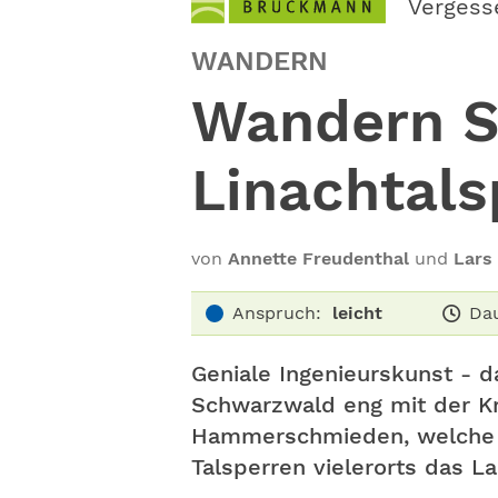
Vergess
WANDERN
Wandern S
Linachtal
von
Annette Freudenthal
und
Lars
Anspruch:
leicht
Da
Geniale Ingenieurskunst - d
Schwarzwald eng mit der Kr
Hammerschmieden, welche di
Talsperren vielerorts das La