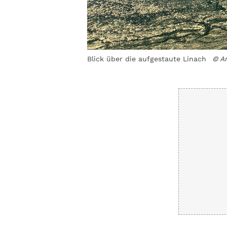
ette Freudenthal, Lars
Blick über die aufgestaute Linach
© A