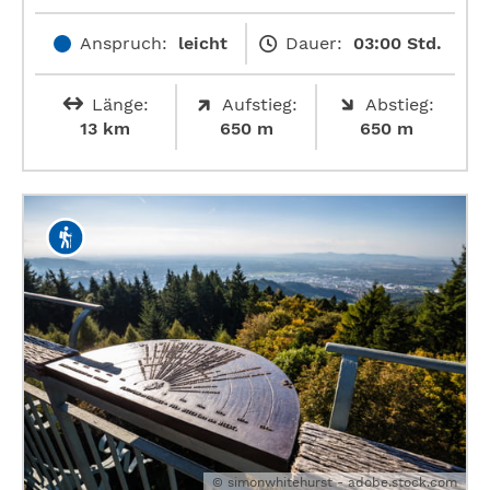
Anspruch:
leicht
Dauer:
03:00 Std.
Länge:
Aufstieg:
Abstieg:
13 km
650 m
650 m
© simonwhitehurst - adobe.stock.com