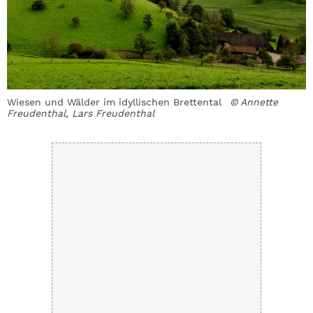
Wiesen und Wälder im idyllischen Brettental
© Annette
R
Freudenthal, Lars Freudenthal
F