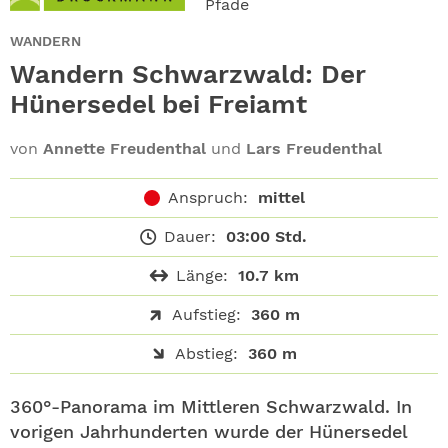
Pfade
ABO
WANDERN
GEWINNEN
Wandern Schwarzwald: Der
Hünersedel bei Freiamt
NEWSLETTER
von
Annette Freudenthal
und
Lars Freudenthal
ALLE THEMEN
Anspruch:
mittel
SHOP
Dauer:
03:00 Std.
Länge:
10.7 km
Aufstieg:
360 m
Abstieg:
360 m
360°-Panorama im Mittleren Schwarzwald. In
vorigen Jahrhunderten wurde der Hünersedel