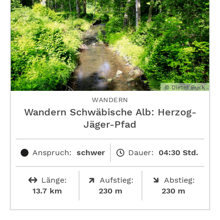
© Dieter Buck
WANDERN
Wandern Schwäbische Alb: ­Herzog-
Jäger-Pfad
Anspruch:
schwer
Dauer:
04:30 Std.
Länge:
Aufstieg:
Abstieg:
13.7 km
230 m
230 m