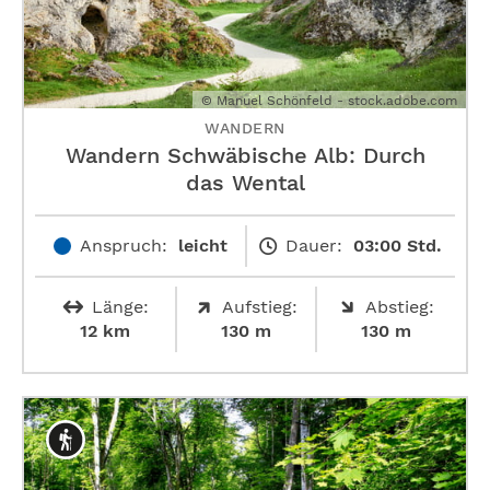
© Manuel Schönfeld - stock.adobe.com
WANDERN
Wandern Schwäbische Alb: Durch
das Wental
Anspruch:
leicht
Dauer:
03:00 Std.
Länge:
Aufstieg:
Abstieg:
12 km
130 m
130 m