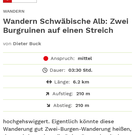
ABO
WANDERN
GEWINNEN
Wandern Schwäbische Alb: Zwei
Burgruinen auf einen Streich
NEWSLETTER
von
Dieter Buck
ALLE THEMEN
Anspruch:
mittel
SHOP
Dauer:
03:30 Std.
Länge:
6.2 km
Aufstieg:
210 m
Abstieg:
210 m
­­hochgehswiggert. Eigentlich könnte diese
Wanderung gut Zwei-Burgen-Wanderung heißen,