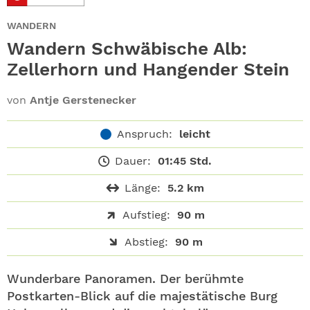
ABO
WANDERN
GEWINNEN
Wandern Schwäbische Alb:
Zellerhorn und Hangender Stein
NEWSLETTER
von
Antje Gerstenecker
ALLE THEMEN
Anspruch:
leicht
SHOP
Dauer:
01:45 Std.
Länge:
5.2 km
Aufstieg:
90 m
Abstieg:
90 m
Wunderbare Panoramen. Der berühmte
Postkarten-Blick auf die majestätische Burg