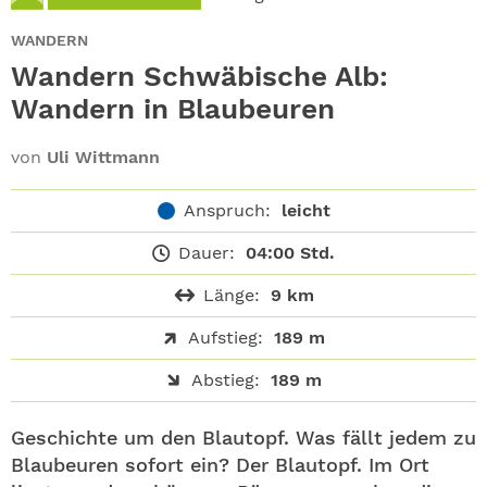
ABO
WANDERN
GEWINNEN
Wandern Schwäbische Alb:
Wandern in Blaubeuren
NEWSLETTER
von
Uli Wittmann
ALLE THEMEN
Anspruch:
leicht
SHOP
Dauer:
04:00 Std.
Länge:
9 km
Aufstieg:
189 m
Abstieg:
189 m
Geschichte um den Blautopf. Was fällt jedem zu
Blaubeuren sofort ein? Der Blautopf. Im Ort