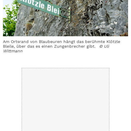
s!
Am Ortsrand von Blaubeuren hängt das berühmte Klötzle
Z
o
Bleile, über das es einen Zungenbrecher gibt.
© Uli
W
Wittmann
m
a