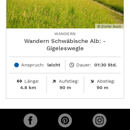
© Dieter Buck
WANDERN
Wandern Schwäbische Alb: ­
Gigeleswegle
Anspruch:
leicht
Dauer:
01:30 Std.
Länge:
Aufstieg:
Abstieg:
4.8 km
90 m
90 m