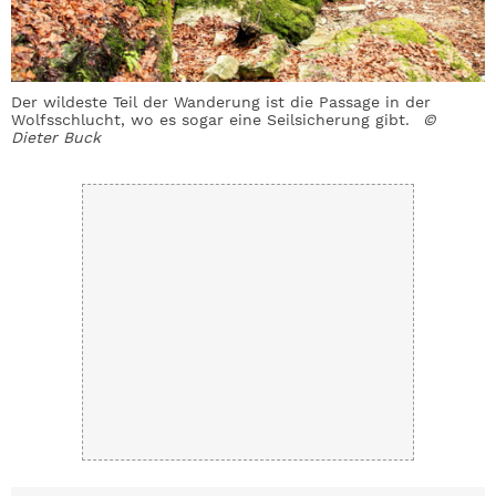
Der wildeste Teil der Wanderung ist die Passage in der
B
Wolfsschlucht, wo es sogar eine Seilsicherung gibt.
©
u
Dieter Buck