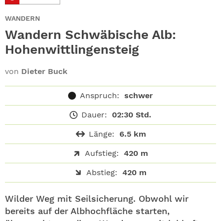
ABO
WANDERN
GEWINNEN
Wandern Schwäbische Alb:
Hohenwittlingensteig
NEWSLETTER
von
Dieter Buck
ALLE THEMEN
Anspruch:
schwer
SHOP
Dauer:
02:30 Std.
Länge:
6.5 km
Aufstieg:
420 m
Abstieg:
420 m
Wilder Weg mit Seilsicherung. Obwohl wir
bereits auf der Albhochfläche starten,