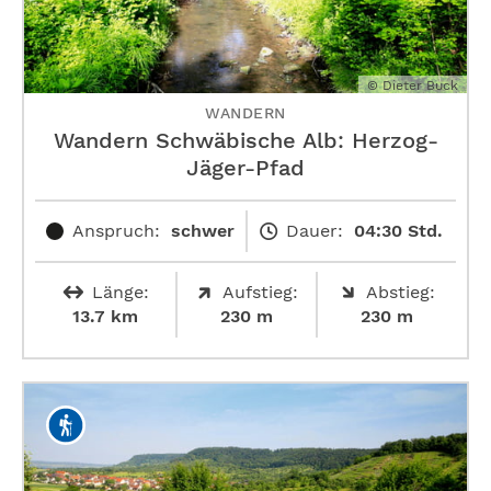
© Dieter Buck
WANDERN
Wandern Schwäbische Alb: ­Herzog-
Jäger-Pfad
Anspruch:
schwer
Dauer:
04:30 Std.
Länge:
Aufstieg:
Abstieg:
13.7 km
230 m
230 m