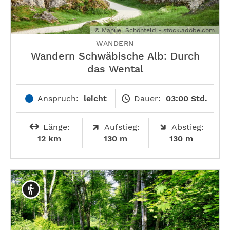
© Manuel Schönfeld - stock.adobe.com
WANDERN
Wandern Schwäbische Alb: Durch
das Wental
Anspruch:
leicht
Dauer:
03:00 Std.
Länge:
Aufstieg:
Abstieg:
12 km
130 m
130 m