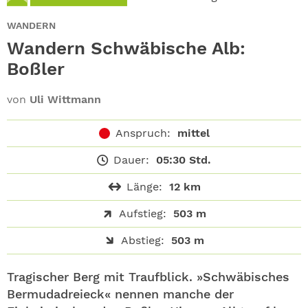
ABO
WANDERN
GEWINNEN
Wandern Schwäbische Alb:
Boßler
NEWSLETTER
von
Uli Wittmann
ALLE THEMEN
Anspruch:
mittel
SHOP
Dauer:
05:30 Std.
Länge:
12 km
Aufstieg:
503 m
Abstieg:
503 m
Tragischer Berg mit Traufblick. »Schwäbisches
Bermudadreieck« nennen manche der