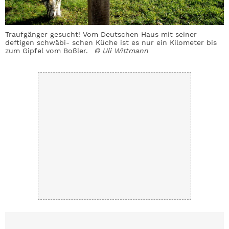
Traufgänger gesucht! Vom Deutschen Haus mit seiner
I
n
deftigen schwäbi- schen Küche ist es nur ein Kilometer bis
v
zum Gipfel vom Boßler.
© Uli Wittmann
W