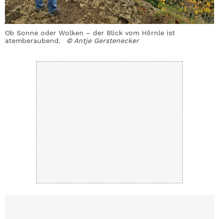
Ob Sonne oder Wolken – der Blick vom Hörnle ist
D
r
atemberaubend.
© Antje Gerstenecker
u