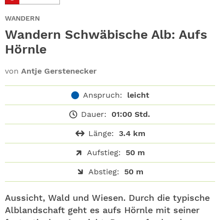
ABO
WANDERN
GEWINNEN
Wandern Schwäbische Alb: Aufs
Hörnle
NEWSLETTER
von
Antje Gerstenecker
ALLE THEMEN
Anspruch:
leicht
SHOP
Dauer:
01:00 Std.
Länge:
3.4 km
Aufstieg:
50 m
Abstieg:
50 m
Aussicht, Wald und Wiesen. Durch die typische
Alblandschaft geht es aufs Hörnle mit seiner