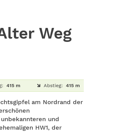
Alter Weg
g:
415 m
Abstieg:
415 m
sichtsgipfel am Nordrand der
derschönen
n unbekannteren und
 ehemaligen HW1, der