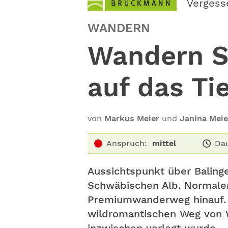
Vergess
WANDERN
Wandern S
auf das Ti
von
Markus Meier
und
Janina Meie
Anspruch:
mittel
Dau
Aussichtspunkt über Balinge
Schwäbischen Alb. Normale
Premiumwanderweg hinauf. W
wildromantischen Weg von W