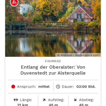
© Andreas - adobe.stock.com
FAHRRAD
Entlang der Oberalster: Von
Duvenstedt zur Alsterquelle
Anspruch:
mittel
Dauer:
02:00 Std.
Länge:
Aufstieg:
Abstieg:
21 km
45 m
45 m