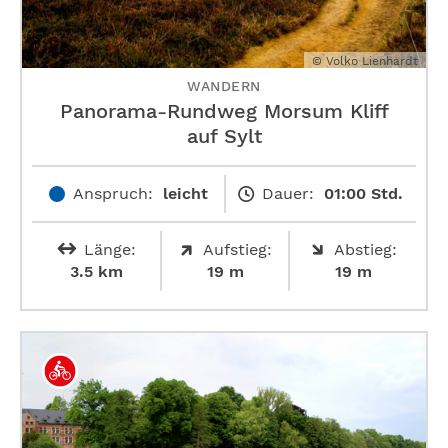
© Volko Lienhardt
WANDERN
Panorama-Rundweg Morsum Kliff
auf Sylt
Anspruch:
leicht
Dauer:
01:00 Std.
Länge:
Aufstieg:
Abstieg:
3.5 km
19 m
19 m