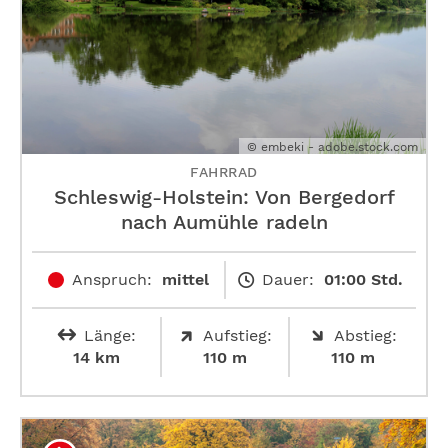
© embeki - adobe.stock.com
FAHRRAD
Schleswig-Holstein: Von Bergedorf
nach Aumühle radeln
Anspruch:
mittel
Dauer:
01:00 Std.
Länge:
Aufstieg:
Abstieg:
14 km
110 m
110 m