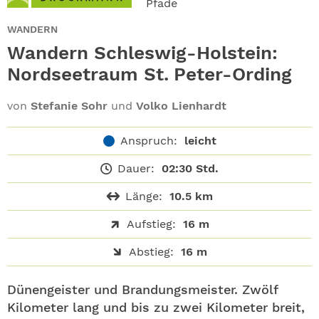
Pfade
ABO
WANDERN
GEWINNEN
Wandern Schleswig-Holstein:
Nordseetraum St. Peter-Ording
NEWSLETTER
von
Stefanie Sohr
und
Volko Lienhardt
ALLE THEMEN
Anspruch:
leicht
SHOP
Dauer:
02:30 Std.
Länge:
10.5 km
Aufstieg:
16 m
Abstieg:
16 m
Dünengeister und Brandungsmeister. Zwölf
Kilometer lang und bis zu zwei Kilometer breit,