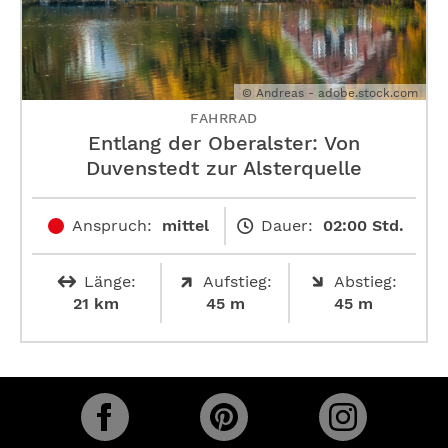
© Andreas - adobe.stock.com
FAHRRAD
Entlang der Oberalster: Von
Duvenstedt zur Alsterquelle
Anspruch:
mittel
Dauer:
02:00 Std.
Länge:
Aufstieg:
Abstieg:
21 km
45 m
45 m