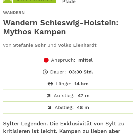
Pfade
ABO
WANDERN
GEWINNEN
Wandern Schleswig-Holstein:
Mythos Kampen
NEWSLETTER
von
Stefanie Sohr
und
Volko Lienhardt
ALLE THEMEN
Anspruch:
mittel
SHOP
Dauer:
03:30 Std.
Länge:
14 km
Aufstieg:
47 m
Abstieg:
48 m
Sylter Legenden. Die Exklusivität von Sylt zu
kritisieren ist leicht. Kampen zu lieben aber