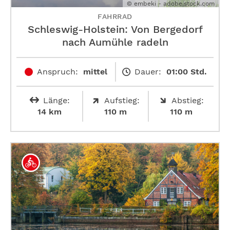
© embeki - adobe.stock.com
FAHRRAD
Schleswig-Holstein: Von Bergedorf
nach Aumühle radeln
Anspruch:
mittel
Dauer:
01:00 Std.
Länge:
Aufstieg:
Abstieg:
14 km
110 m
110 m