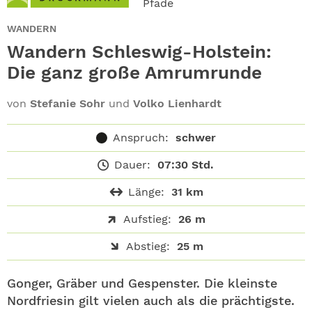
Pfade
ABO
WANDERN
GEWINNEN
Wandern Schleswig-Holstein:
Die ganz große Amrumrunde
NEWSLETTER
von
Stefanie Sohr
und
Volko Lienhardt
ALLE THEMEN
Anspruch:
schwer
SHOP
Dauer:
07:30 Std.
Länge:
31 km
Aufstieg:
26 m
Abstieg:
25 m
Gonger, Gräber und Gespenster. Die kleinste
Nordfriesin gilt vielen auch als die prächtigste.