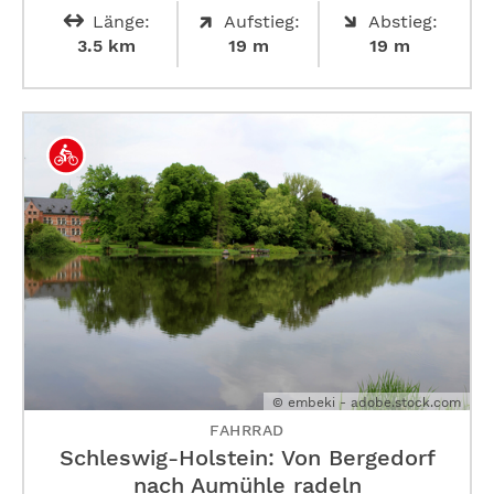
Länge:
Aufstieg:
Abstieg:
3.5 km
19 m
19 m
© embeki - adobe.stock.com
FAHRRAD
Schleswig-Holstein: Von Bergedorf
nach Aumühle radeln