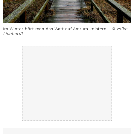
Im Winter hört man das Watt auf Amrum knistern.
© Volko
S
Lienhardt
A